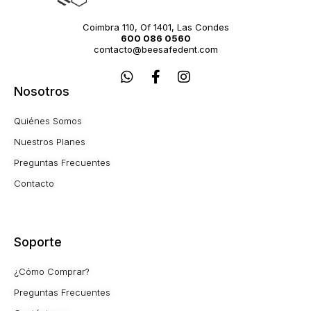
Coimbra 110, Of 1401, Las Condes
600 086 0560
contacto@beesafedent.com
W
F
I
h
a
n
Nosotros
a
c
s
t
e
t
Quiénes Somos
s
b
a
a
o
g
Nuestros Planes
p
o
r
Preguntas Frecuentes
p
k
a
-
m
Contacto
f
Soporte
¿Cómo Comprar?
Preguntas Frecuentes