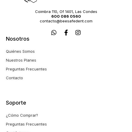
Coimbra 110, Of 1401, Las Condes
600 086 0560
contacto@beesafedent.com
W
F
I
h
a
n
Nosotros
a
c
s
t
e
t
Quiénes Somos
s
b
a
a
o
g
Nuestros Planes
p
o
r
Preguntas Frecuentes
p
k
a
-
m
Contacto
f
Soporte
¿Cómo Comprar?
Preguntas Frecuentes