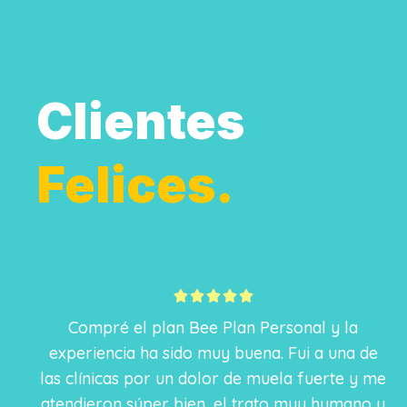
Clientes
Felices.
5





/
Compré el plan Bee Plan Personal y la
5
experiencia ha sido muy buena. Fui a una de
las clínicas por un dolor de muela fuerte y me
atendieron súper bien, el trato muy humano y