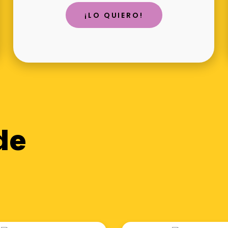
¡LO QUIERO!
de