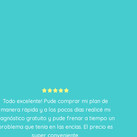
5





/
Todo excelente! Pude comprar mi plan de
5
manera rápida y a los pocos días realicé mi
iagnóstico gratuito y pude frenar a tiempo un
problema que tenía en las encías. El precio es