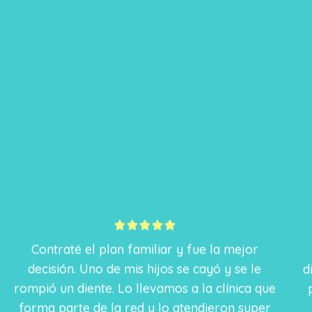
5





/
Contraté el plan familiar y fue la mejor
5
decisión. Uno de mis hijos se cayó y se le
rompió un diente. Lo llevamos a la clínica que
d
forma parte de la red y lo atendieron super