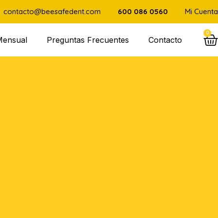
contacto@beesafedent.com
600 086 0560
Mi Cuenta
0
Mensual
Preguntas Frecuentes
Contacto