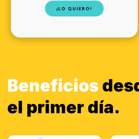
¡LO QUIERO!
Beneficios
des
el primer día.