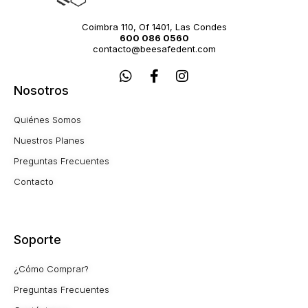
Coimbra 110, Of 1401, Las Condes
600 086 0560
contacto@beesafedent.com
W
F
I
h
a
n
Nosotros
a
c
s
t
e
t
Quiénes Somos
s
b
a
a
o
g
Nuestros Planes
p
o
r
Preguntas Frecuentes
p
k
a
-
m
Contacto
f
Soporte
¿Cómo Comprar?
Preguntas Frecuentes