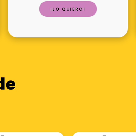
¡LO QUIERO!
de