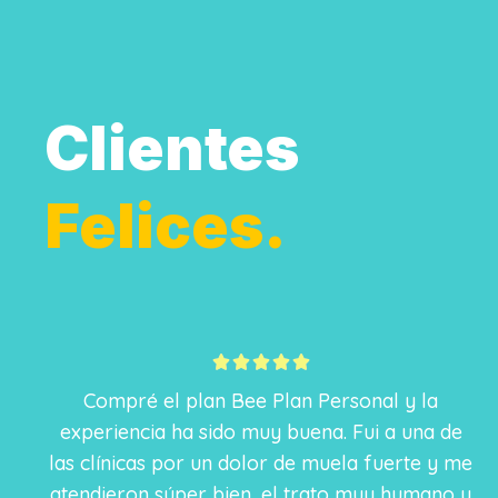
Clientes
Felices.
5





/
Compré el plan Bee Plan Personal y la
5
experiencia ha sido muy buena. Fui a una de
las clínicas por un dolor de muela fuerte y me
atendieron súper bien, el trato muy humano y