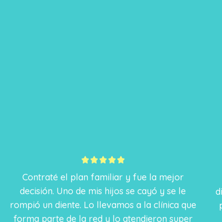
5





/
Contraté el plan familiar y fue la mejor
5
decisión. Uno de mis hijos se cayó y se le
rompió un diente. Lo llevamos a la clínica que
d
forma parte de la red y lo atendieron super