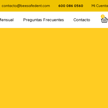
contacto@beesafedent.com
600 086 0560
Mi Cuenta
0
Mensual
Preguntas Frecuentes
Contacto