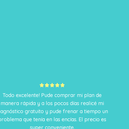
5





/
Todo excelente! Pude comprar mi plan de
5
manera rápida y a los pocos días realicé mi
iagnóstico gratuito y pude frenar a tiempo un
problema que tenía en las encías. El precio es