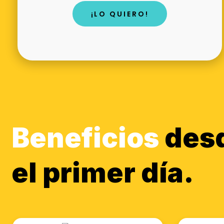
¡LO QUIERO!
Beneficios
des
el primer día.