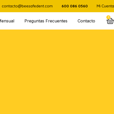
contacto@beesafedent.com
600 086 0560
Mi Cuenta
0
Mensual
Preguntas Frecuentes
Contacto