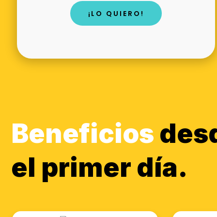
¡LO QUIERO!
Beneficios
des
el primer día.