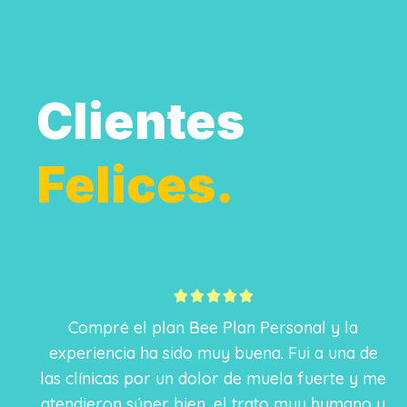
Clientes
Felices.
5





/
Compré el plan Bee Plan Personal y la
5
experiencia ha sido muy buena. Fui a una de
las clínicas por un dolor de muela fuerte y me
atendieron súper bien, el trato muy humano y