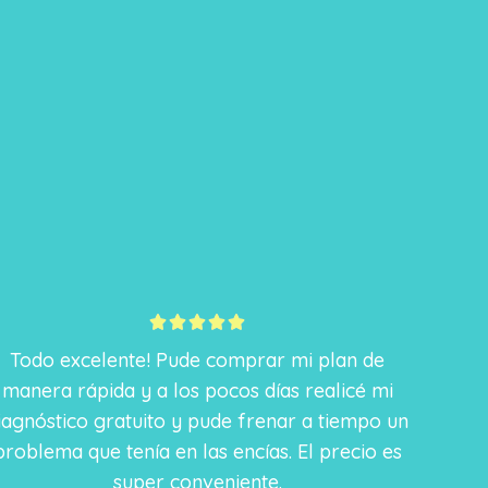
5





/
Todo excelente! Pude comprar mi plan de
5
manera rápida y a los pocos días realicé mi
iagnóstico gratuito y pude frenar a tiempo un
problema que tenía en las encías. El precio es