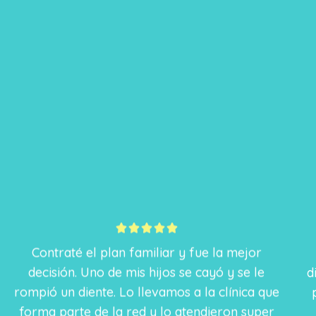
5





/
Contraté el plan familiar y fue la mejor
5
decisión. Uno de mis hijos se cayó y se le
rompió un diente. Lo llevamos a la clínica que
d
forma parte de la red y lo atendieron super