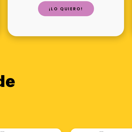
¡LO QUIERO!
de