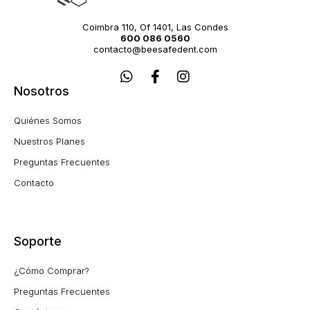
Coimbra 110, Of 1401, Las Condes
600 086 0560
contacto@beesafedent.com
W
F
I
h
a
n
Nosotros
a
c
s
t
e
t
Quiénes Somos
s
b
a
a
o
g
Nuestros Planes
p
o
r
Preguntas Frecuentes
p
k
a
-
m
Contacto
f
Soporte
¿Cómo Comprar?
Preguntas Frecuentes