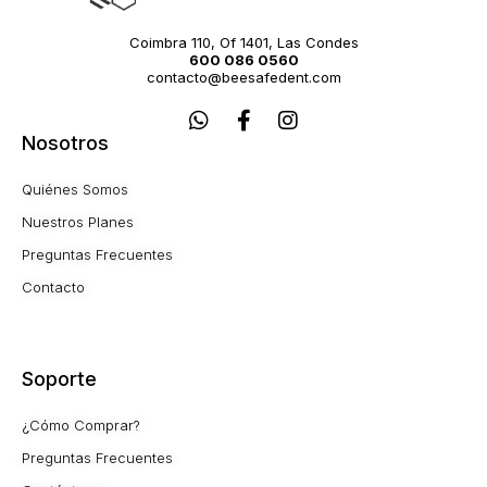
Coimbra 110, Of 1401, Las Condes
600 086 0560
contacto@beesafedent.com
W
F
I
h
a
n
Nosotros
a
c
s
t
e
t
Quiénes Somos
s
b
a
a
o
g
Nuestros Planes
p
o
r
Preguntas Frecuentes
p
k
a
-
m
Contacto
f
Soporte
¿Cómo Comprar?
Preguntas Frecuentes