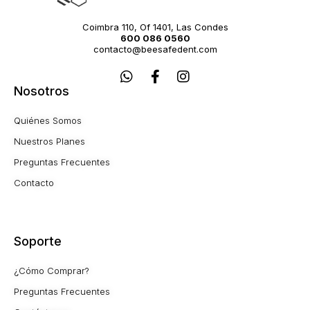
Coimbra 110, Of 1401, Las Condes
600 086 0560
contacto@beesafedent.com
W
F
I
h
a
n
Nosotros
a
c
s
t
e
t
Quiénes Somos
s
b
a
a
o
g
Nuestros Planes
p
o
r
Preguntas Frecuentes
p
k
a
-
m
Contacto
f
Soporte
¿Cómo Comprar?
Preguntas Frecuentes