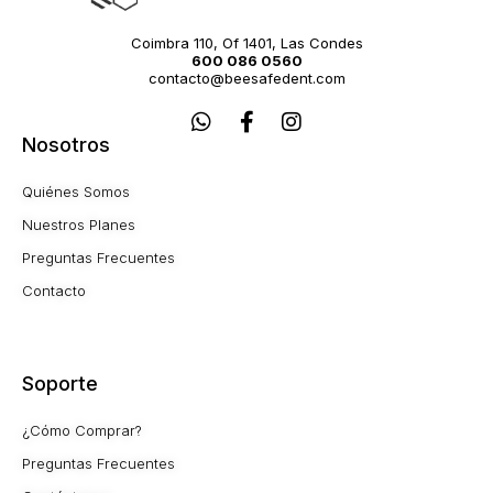
Coimbra 110, Of 1401, Las Condes
600 086 0560
contacto@beesafedent.com
W
F
I
h
a
n
Nosotros
a
c
s
t
e
t
Quiénes Somos
s
b
a
a
o
g
Nuestros Planes
p
o
r
Preguntas Frecuentes
p
k
a
-
m
Contacto
f
Soporte
¿Cómo Comprar?
Preguntas Frecuentes