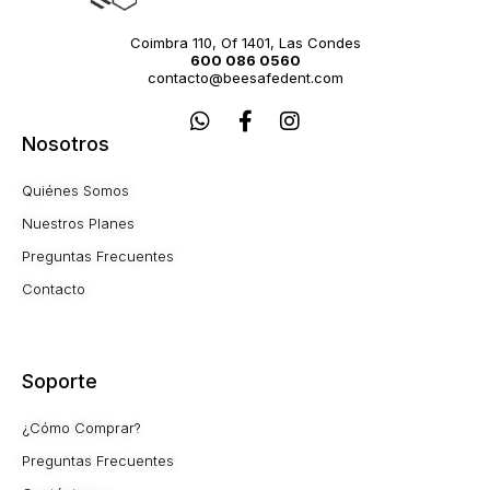
Coimbra 110, Of 1401, Las Condes
600 086 0560
contacto@beesafedent.com
W
F
I
h
a
n
Nosotros
a
c
s
t
e
t
Quiénes Somos
s
b
a
a
o
g
Nuestros Planes
p
o
r
Preguntas Frecuentes
p
k
a
-
m
Contacto
f
Soporte
¿Cómo Comprar?
Preguntas Frecuentes