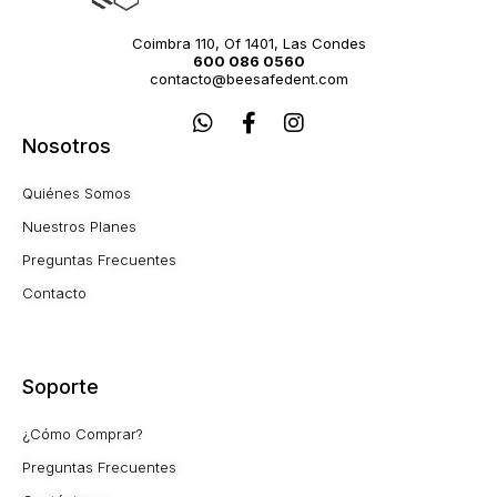
Coimbra 110, Of 1401, Las Condes
600 086 0560
contacto@beesafedent.com
W
F
I
h
a
n
Nosotros
a
c
s
t
e
t
Quiénes Somos
s
b
a
a
o
g
Nuestros Planes
p
o
r
Preguntas Frecuentes
p
k
a
-
m
Contacto
f
Soporte
¿Cómo Comprar?
Preguntas Frecuentes