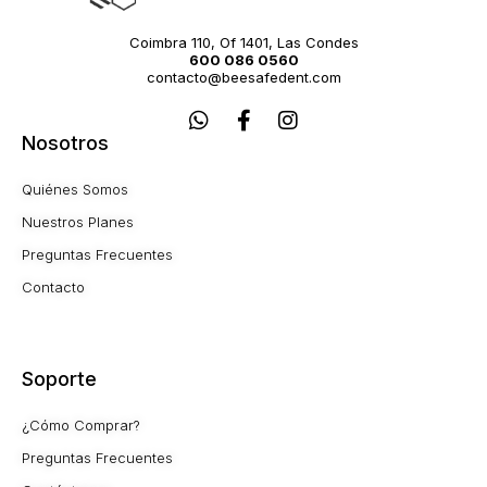
Coimbra 110, Of 1401, Las Condes
600 086 0560
contacto@beesafedent.com
W
F
I
h
a
n
Nosotros
a
c
s
t
e
t
Quiénes Somos
s
b
a
a
o
g
Nuestros Planes
p
o
r
Preguntas Frecuentes
p
k
a
-
m
Contacto
f
Soporte
¿Cómo Comprar?
Preguntas Frecuentes