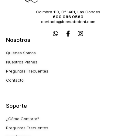
Coimbra 110, Of 1401, Las Condes
600 086 0560
contacto@beesafedent.com
W
F
I
h
a
n
Nosotros
a
c
s
t
e
t
Quiénes Somos
s
b
a
a
o
g
Nuestros Planes
p
o
r
Preguntas Frecuentes
p
k
a
-
m
Contacto
f
Soporte
¿Cómo Comprar?
Preguntas Frecuentes