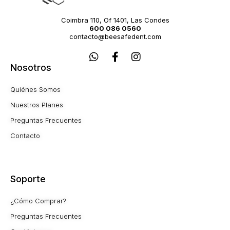
Coimbra 110, Of 1401, Las Condes
600 086 0560
contacto@beesafedent.com
W
F
I
h
a
n
Nosotros
a
c
s
t
e
t
Quiénes Somos
s
b
a
a
o
g
Nuestros Planes
p
o
r
Preguntas Frecuentes
p
k
a
-
m
Contacto
f
Soporte
¿Cómo Comprar?
Preguntas Frecuentes