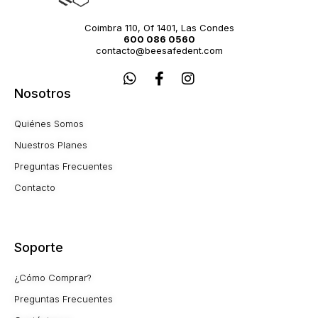
Coimbra 110, Of 1401, Las Condes
600 086 0560
contacto@beesafedent.com
W
F
I
h
a
n
Nosotros
a
c
s
t
e
t
Quiénes Somos
s
b
a
a
o
g
Nuestros Planes
p
o
r
Preguntas Frecuentes
p
k
a
-
m
Contacto
f
Soporte
¿Cómo Comprar?
Preguntas Frecuentes