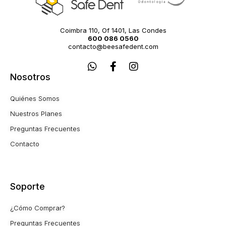
Coimbra 110, Of 1401, Las Condes
600 086 0560
contacto@beesafedent.com
W
F
I
h
a
n
Nosotros
a
c
s
t
e
t
Quiénes Somos
s
b
a
a
o
g
Nuestros Planes
p
o
r
Preguntas Frecuentes
p
k
a
-
m
Contacto
f
Soporte
¿Cómo Comprar?
Preguntas Frecuentes